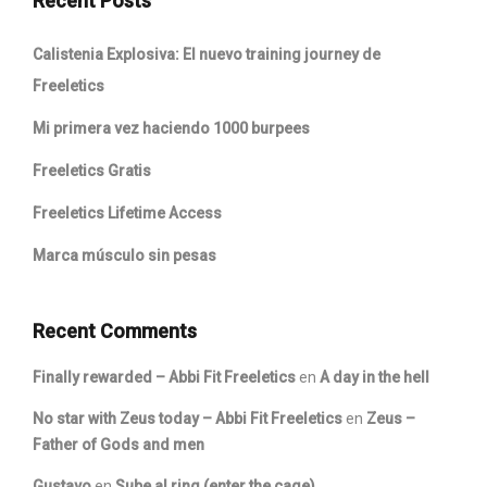
Recent Posts
Calistenia Explosiva: El nuevo training journey de
Freeletics
Mi primera vez haciendo 1000 burpees
Freeletics Gratis
Freeletics Lifetime Access
Marca músculo sin pesas
Recent Comments
Finally rewarded – Abbi Fit Freeletics
en
A day in the hell
No star with Zeus today – Abbi Fit Freeletics
en
Zeus –
Father of Gods and men
Gustavo
en
Sube al ring (enter the cage)