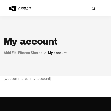
My account
Abbi Fit | Fitness Sherpa
My account
[woocommerce_my_account]